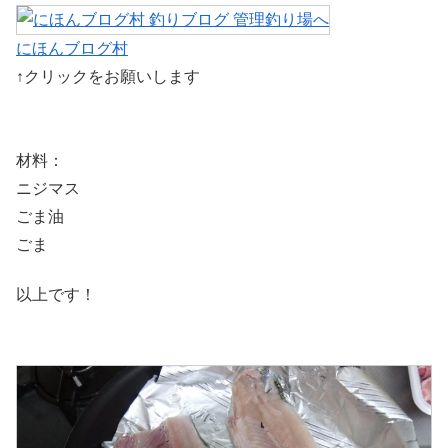
にほんブログ村
↑クリックをお願いします
材料：
ニジマス
ごま油
ごま
以上です！