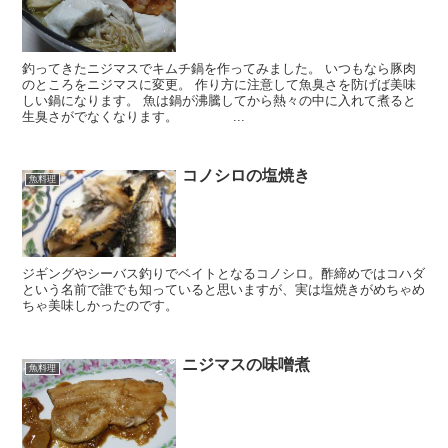
釣ってきたニジマスでキムチ鍋を作ってみました。 いつもなら豚肉
のところをニジマスに変更。 作り方に注意して魚臭さを防げば美味
しい鍋になります。 魚は鍋が沸騰してから熱々の中に入れて煮ると
生臭さがでなくなります。 ...
コノシロの塩焼き
魚料理
ジギングやシーバス釣りでベイトとなるコノシロ。酢締めではコハダ
という名前で誰でも知っていると思いますが、実は塩焼きがめちゃめ
ちゃ美味しかったのです。
ニジマスの味噌煮
魚料理