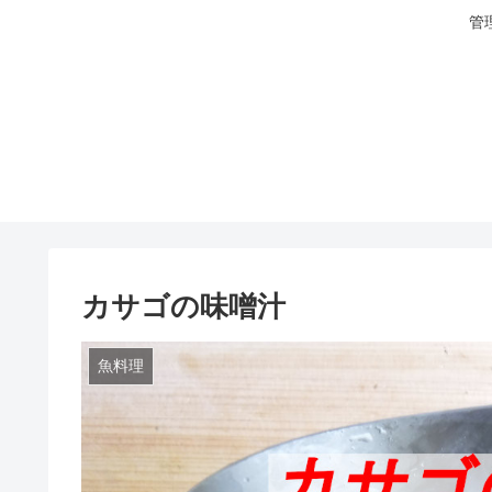
管
カサゴの味噌汁
魚料理