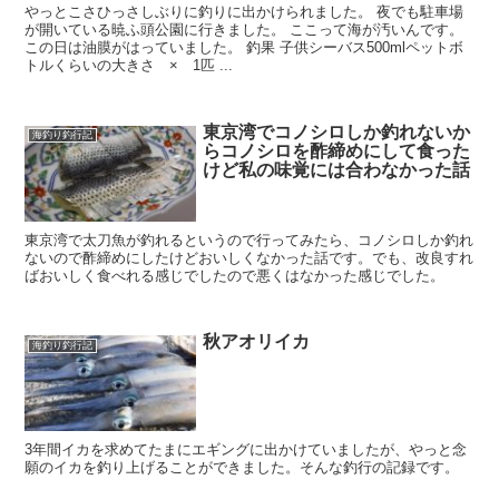
やっとこさひっさしぶりに釣りに出かけられました。 夜でも駐車場
が開いている暁ふ頭公園に行きました。 ここって海が汚いんです。
この日は油膜がはっていました。 釣果 子供シーバス500mlペットボ
トルくらいの大きさ × 1匹 ...
東京湾でコノシロしか釣れないか
海釣り釣行記
らコノシロを酢締めにして食った
けど私の味覚には合わなかった話
東京湾で太刀魚が釣れるというので行ってみたら、コノシロしか釣れ
ないので酢締めにしたけどおいしくなかった話です。でも、改良すれ
ばおいしく食べれる感じでしたので悪くはなかった感じでした。
秋アオリイカ
海釣り釣行記
3年間イカを求めてたまにエギングに出かけていましたが、やっと念
願のイカを釣り上げることができました。そんな釣行の記録です。