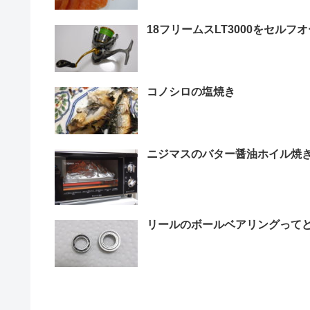
18フリームスLT3000をセルフ
コノシロの塩焼き
ニジマスのバター醤油ホイル焼
リールのボールベアリングって