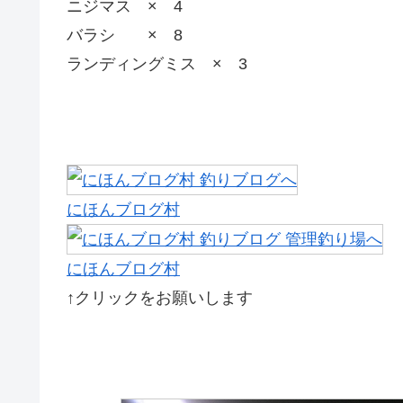
ニジマス × 4
バラシ × 8
ランディングミス × 3
にほんブログ村
にほんブログ村
↑クリックをお願いします