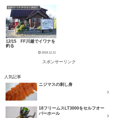
管釣り（トラウト）釣行記
12/15 FF川越でイワナを
釣る
2018.12.21
スポンサーリンク
人気記事
ニジマスの刺し身
18フリームスLT3000をセルフオー
バーホール