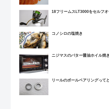
18フリームスLT3000をセルフ
コノシロの塩焼き
ニジマスのバター醤油ホイル焼
リールのボールベアリングって