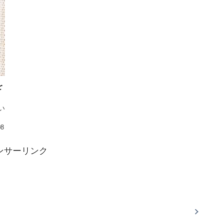
を
い
08
ンサーリンク