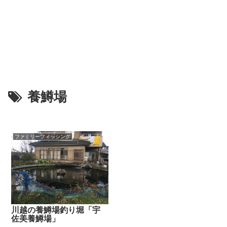
養鱒場
ファミリーフィッシング
川越の養鱒場釣り堀「宇
佐美養鱒場」