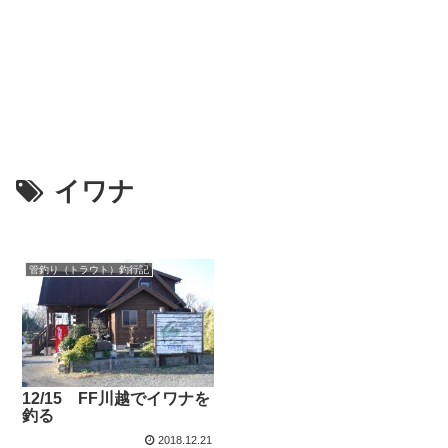
イワナ
管釣り（トラウト）釣行記
12/15 FF川越でイワナを
釣る
2018.12.21